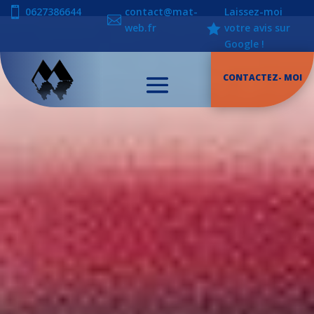

0627386644
contact@mat-
Laissez-moi


web.fr
votre avis sur
Google !
CONTACTEZ- MOI